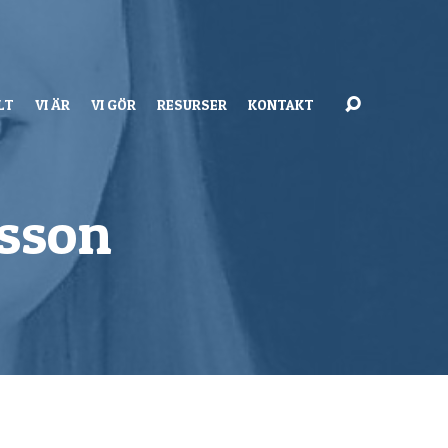
LT
VI ÄR
VI GÖR
RESURSER
KONTAKT
rsson