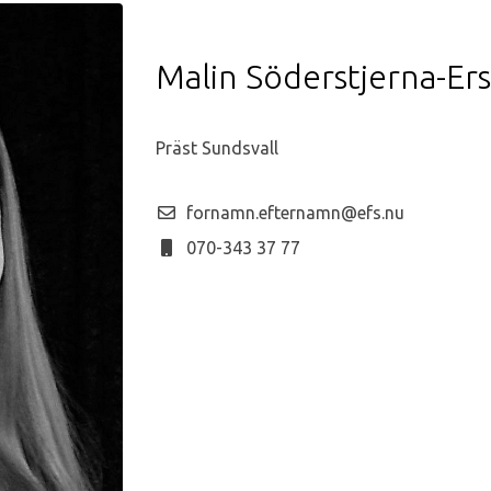
Malin Söderstjerna-Er
Präst Sundsvall
fornamn.efternamn@efs.nu
070-343 37 77