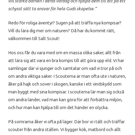
vill stärka barnen i deras vardag och hjälpa dem till att på ett
schysst sätt ta ansvar för hela Guds skapelse.”
Redo för roliga äventyr? Sugen på att träffa nya kompisar?
Vill du lära dig mer om naturen? Då har du kommit rätt,
välkommen till Salt Scout!
Hos oss får du vara med om en massa olika saker, allt från
att lära sig att vara en bra kompis till att göra upp eld. Vi har
samlingar där vi sjunger och samtalar om vad vi tror på och
om andra viktiga saker. I Scouterna är man ofta ute i naturen,
åker på hajk och sover i skogen, kanske i ett vindskydd som
man byggt med sina kompisar. I scouterna lär man sig också
om andra länder, vad man kan göra för att förbättra miljön,
och hur man kan hjälpa till om det händer en olycka.
På somrarna åker vi ofta på läger. Där bor vi i tält och träffar
scouter från andra ställen. Vi bygger kök, matbord och allt