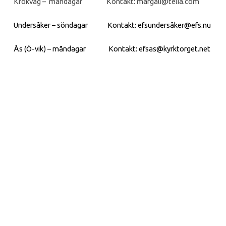
Krokvåg – måndagar Kontakt: margali@telia.com
Undersåker – söndagar Kontakt:
efsundersåker@efs.nu
Ås (Ö-vik) – måndagar Kontakt: efsas@kyrktorget.net