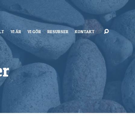
LT
VI ÄR
VI GÖR
RESURSER
KONTAKT
er