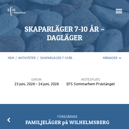
SKAPARLÄGER 7-10 ÅR –
DAGLÄGER
HEM
/
AKTIVITETER
/
SKAPARLÄGER 7-10 ÅR…
MÅNADER
DATUM
MÖTESPLATS
23 juni, 2026 – 24 juni, 2026
EFS Sommarhem Prästänget
SKAPARLÄGER
7-
10
ÅR
FÖREGÅENDE
–
FAMILJELÄGER på WILHELMSBERG
DAGLÄGER