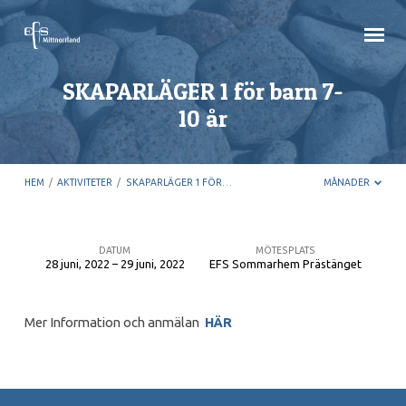
SKAPARLÄGER 1 för barn 7-
10 år
HEM
/
AKTIVITETER
/
SKAPARLÄGER 1 FÖR…
MÅNADER
DATUM
MÖTESPLATS
28 juni, 2022 – 29 juni, 2022
EFS Sommarhem Prästänget
SKAPARLÄGER
1
Mer Information och anmälan
HÄR
för
barn
7-
10