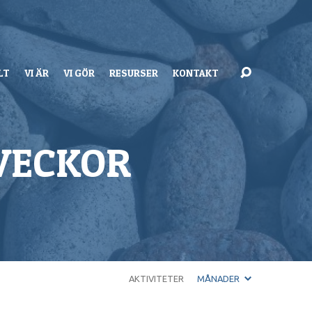
LT
VI ÄR
VI GÖR
RESURSER
KONTAKT
VECKOR
AKTIVITETER
MÅNADER