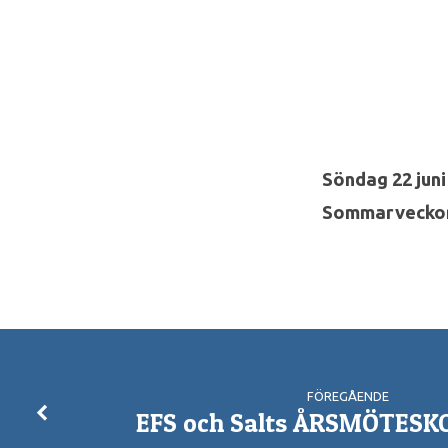
KONFA
2025
Söndag 22 juni 
Sommarveckor
–
SOMMARVECKOR
FÖREGÅENDE
EFS och Salts ÅRSMÖTES