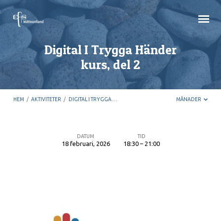
Digital I Trygga Händer
kurs, del 2
HEM
/
AKTIVITETER
/
DIGITAL I TRYGGA…
MÅNADER
DATUM
TID
18 februari, 2026
18:30 – 21:00
Digital
I
Trygga
Händer
kurs,
del